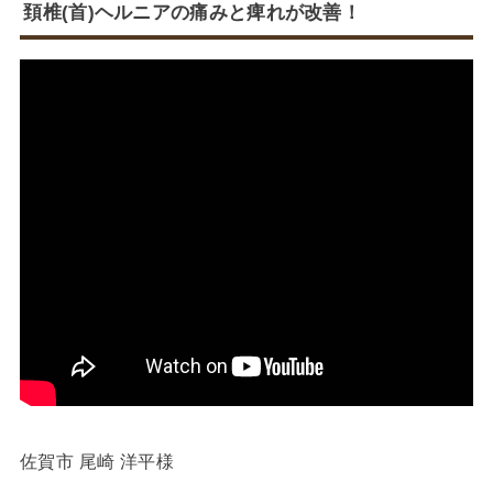
頚椎(首)ヘルニアの痛みと痺れが改善！
佐賀市 尾崎 洋平様